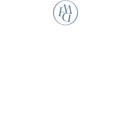
Ort.
Wir wünschen Ihnen einen erholsamen Sommer!
Ihr Team der Praxis Derichs, Hirschfeld + Werminghaus
Praxis Derichs, Hirschfeld + Werminghaus
HNO und Allergologie, ambulante Operationen, digitales 3D-
Röntgen (DVT)
Dr. med. Anne Derichs*
Dr. med. Julia Hirschfeld*
Dr. med. Pascal Werminghaus*
Dr. med. Greta Wilm**